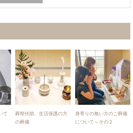
いて
葬祭扶助、生活保護の方
身寄りの無い方のご葬儀
の葬儀
について～その２