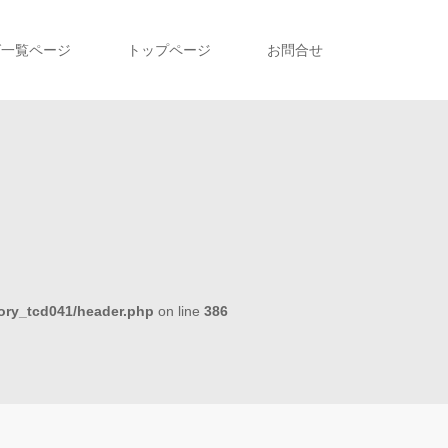
グ一覧ページ
トップページ
お問合せ
tory_tcd041/header.php
on line
386