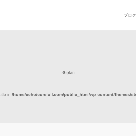
ブロ
36plan
itle in
/home/echo/curelull.com/public_html/wp-content/themes/s