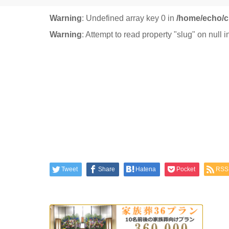
Warning
: Undefined array key 0 in
/home/echo/c
Warning
: Attempt to read property "slug" on null 
Tweet
Share
Hatena
Pocket
RSS