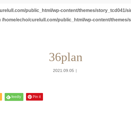
urelull.com/public_html/wp-content/themes/story_tcd041/s
in
/home/echo/curelull.com/public_html/wp-content/themes/s
36plan
2021.09.05
feedly
Pin it