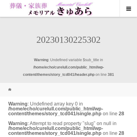
20230130225302
Warning
: Undefined variable $sub_title in
/home/echo/curelull.com/public_html/wp-
content/themes/story_tcd041/header.php
on line
381
Warning
: Undefined array key 0 in
/home/echo/curelull.com/public_html/wp-
content/themes/story_tcd041/single.php
on line
28
Warning
: Attempt to read property "slug" on null in
/home/echo/curelull.com/public_html/wp-
content/themes/story_tcd041/single.php
on line
28