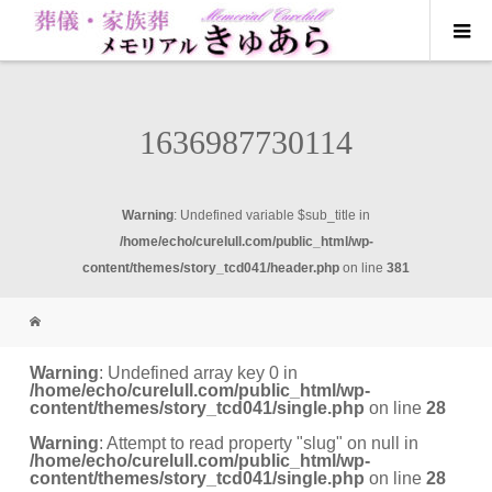
1636987730114
Warning
: Undefined variable $sub_title in
/home/echo/curelull.com/public_html/wp-
content/themes/story_tcd041/header.php
on line
381
Warning
: Undefined array key 0 in
/home/echo/curelull.com/public_html/wp-
content/themes/story_tcd041/single.php
on line
28
Warning
: Attempt to read property "slug" on null in
/home/echo/curelull.com/public_html/wp-
content/themes/story_tcd041/single.php
on line
28