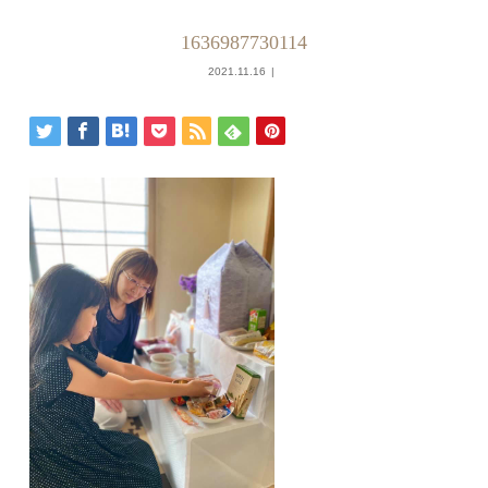
1636987730114
2021.11.16