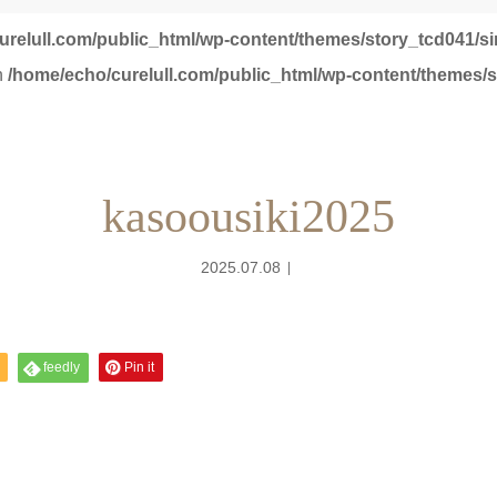
urelull.com/public_html/wp-content/themes/story_tcd041/s
in
/home/echo/curelull.com/public_html/wp-content/themes/s
kasoousiki2025
2025.07.08
feedly
Pin it