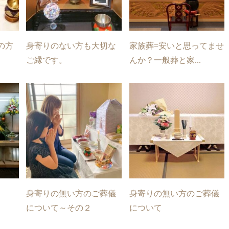
の方
身寄りのない方も大切な
家族葬=安いと思ってませ
ご縁です。
んか？一般葬と家...
身寄りの無い方のご葬儀
身寄りの無い方のご葬儀
について～その２
について