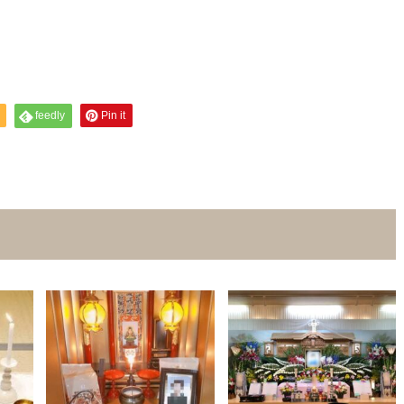
feedly
Pin it