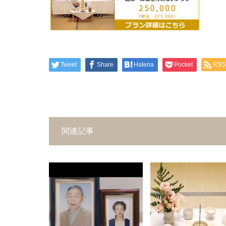
Tweet
Share
Hatena
Pocket
RSS
関連記事