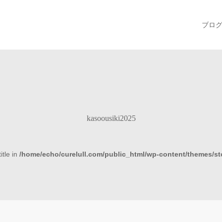
ブロ
kasoousiki2025
itle in
/home/echo/curelull.com/public_html/wp-content/themes/s