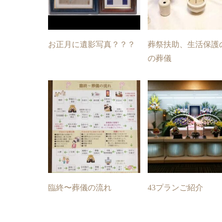
お正月に遺影写真？？？
葬祭扶助、生活保護
の葬儀
臨終〜葬儀の流れ
43プランご紹介