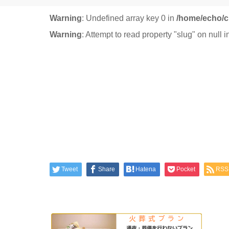
Warning
: Undefined array key 0 in
/home/echo/c
Warning
: Attempt to read property "slug" on null 
Tweet
Share
Hatena
Pocket
RSS