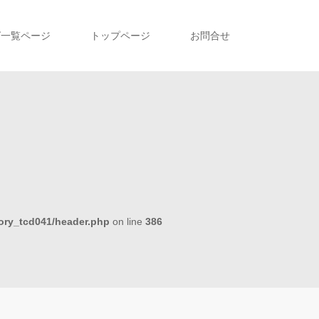
グ一覧ページ
トップページ
お問合せ
tory_tcd041/header.php
on line
386